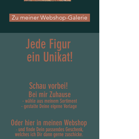
Zu meiner Webshop-Galerie
Jede Figur
ein Unikat!
Schau vorbei!
Bei mir Zuhause
- wähle aus meinem Sortiment
- gestalte Deine eigene Vorlage
Oder hier in meinen Webshop
und finde Dein passendes Geschenk,
-
welches ich Dir dann gerne zuschicke.