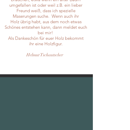
umgefallen ist oder weil z.B. ein lieber
Freund weiß, dass ich spezielle
Maserungen suche. Wenn auch ihr
Holz übrig habt, aus dem noch etwas
Schönes entstehen kann, dann meldet euch
bei mir!
Als Dankeschön für euer Holz bekommt
ihr eine Holzfigur.
Helmut Tschautscher