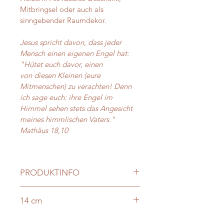
Mitbringsel oder auch als 
sinngebender Raumdekor.
Jesus spricht davon, dass jeder 
Mensch einen eigenen Engel hat:
"Hütet euch davor, einen 
von diesen Kleinen (eure 
Mitmenschen) zu verachten! Denn 
ich sage euch: ihre Engel im 
Himmel sehen stets das Angesicht 
meines himmlischen Vaters." 
Mathäus 18,10
PRODUKTINFO
Grösse: ca 14 cm
14 cm
Stärke: 1 - 1,5 cm
Zwetschke, Birne oder Esche