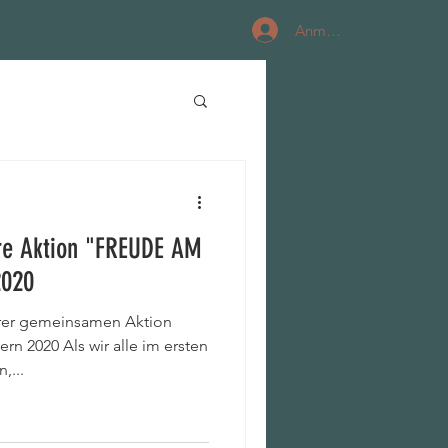
Anmelden
re Aktion "FREUDE AM
2020
erer gemeinsamen Aktion
n 2020 Als wir alle im ersten
,...