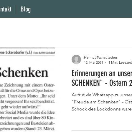
ntakt
Blog
Helmut Tschautscher
12. Mai 2021
1 Min. Lesezeit
Erinnerungen an unse
SCHENKEN" - Ostern 
Aufruf via Whatsapp zu uns
"Freude am Schenken" - Oster
Schock des Lockdowns waren