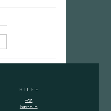
rungen an unsere Aktion "FREUDE
ENKEN" - Ostern 2020
HILF
E
AGB
Impressum