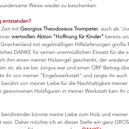
 wundersame Weise wieder zu beschenken. 
ag entstanden?
 Zeit mit
 Georgios Theodosisos Trompeter
, auch als 'J
einer 
wertvollen Aktion "Hoffnung für Kinder"
 bereits un
n Griechenland mit regelmäßigen Hilfslieferungen große 
liches DANKE für seinen unermüdlichen Einsatz für die so
ch ihm einen meiner Holzengel geschenkt, der wiederu
len ist, als sie bei Jorgos war und einen ORF Beitrag übe
e ihr von meiner "Engelswerkstatt" und zeigte ihr auch
berührt von meiner Liebe für die Nachhaltigkeit meiner 
t gewonnenen Holzfiguren in meiner Werkstatt kam ihr d
h berührender könnte meine Liebe zum Holz und meiner
t sein. Daher möchte ich an dieser Stelle ein ganz GR