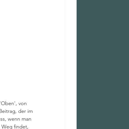
 'Oben', von 
eitrag, der im 
ass, wenn man 
 Weg findet, 