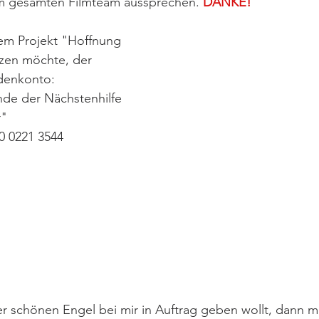
 gesamten Filmteam aussprechen. 
DANKE!
em Projekt "Hoffnung 
tzen möchte, der 
denkonto: 
de der Nächstenhilfe 
r"
0 0221 3544
r schönen Engel bei mir in Auftrag geben wollt, dann m