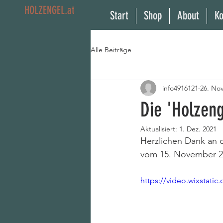
HOLZENGEL.at
Start
Shop
About
Ko
Alle Beiträge
info4916121
26. Nov
Die 'Holzen
Aktualisiert:
1. Dez. 2021
Herzlichen Dank an 
vom 15. November 2
https://video.wixstat