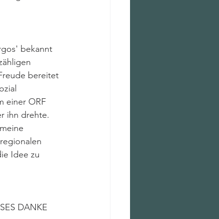
orgos' bekannt 
zähligen 
Freude bereitet 
zial 
m einer ORF 
r ihn drehte. 
 meine 
regionalen 
ie Idee zu 
 
OSSES DANKE  