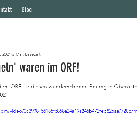
ntakt
Blog
. 2021
2 Min. Lesezeit
geln' waren im ORF!
den  ORF für diesen wunderschönen Beitrag in Oberöste
021 
ic.com/video/0c3998_56185fc858a24a19a246b472feb826ae/720p/m