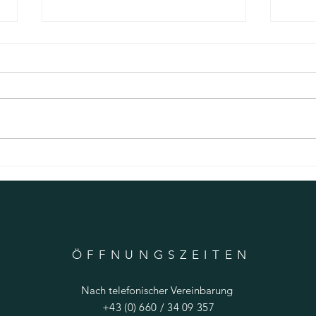
Erinnerungen an Ostern 2021
Erinne
AM SCH
ÖFFNUNGSZEITE
N
Nach telefonischer Vereinbarung
+43 (0) 660 / 34 09 357